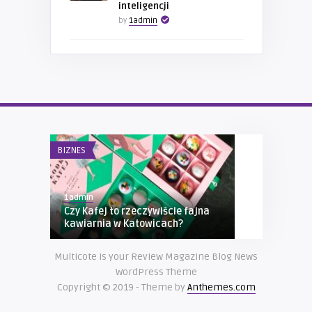
inteligencji
by
1admin
BIZNES
MOTORYZACJA
1admin
1admin
Czy Kafej to rzeczywiście fajna
Volvo S90 –
kawiarnia w Katowicach?
Multicote is your Review Magazine Blog News
WordPress Theme
Copyright © 2019 - Theme by
Anthemes.com