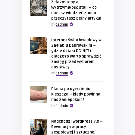
Żelazostopy a
wytrzymałość stali – co
musisz wiedzieć zanim
przeczytasz pełny artykuł
by
1admin
Internet światłowodowy w
Zagłębiu Dąbrowskim –
gdzie działa DG-NET i
dlaczego warto sprawdzić
zasięg przed wyborem
dostawcy
by
1admin
Plama po ugryzieniu
kleszcza – kiedy powinna
nas zaniepokoić?
by
1admin
Nadchodzi WordPress 7.0 –
Rewolucja w pracy
zespołowej i sztucznej