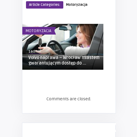
Article Categories:
Motoryzacja
MOTORYZACJA
MOTORYZACJA
1admin
1admin
Volvo naprawa – Wrocław miastem
Firma ATS: p
gwarantującym dostęp do ...
uniwersalna
Comments are closed.
LIVE SEARCH