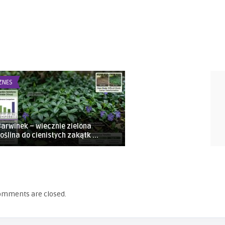
ZNES
BIZNES
Related
Articles
1admin
1admin
Barwinek – wiecznie zielona
Automatyka przemysłowa
roślina do cienistych zakątk ...
Katowicach – dlaczego sz
...
omments are closed.