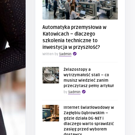
Automatyka przemysłowa w
Katowicach – dlaczego
szkolenia techniczne to
inwestycja w przyszłość?
Written by
1admin
Żelazostopy a
wytrzymałość stali – co
musisz wiedzieć zanim
przeczytasz pełny artykuł
by
1admin
Internet światłowodowy w
Zagłębiu Dąbrowskim –
gdzie działa DG-NET i
dlaczego warto sprawdzić
zasięg przed wyborem
dostawcy