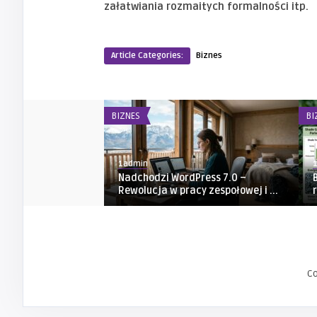
załatwiania rozmaitych formalności itp.
Article Categories:
Biznes
BIZNES
BI
1admin
Nadchodzi WordPress 7.0 –
Rewolucja w pracy zespołowej i ...
C