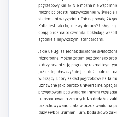
pogrzebowy Kalla? Nie można nie wspomnieć
można po prostu najzwyczajniej w świecie l
siedem dni w tygodniu. Tak naprawdę 24 go
Kalla jest tak chętnie wybierany? Usługi s
dbają o rozmaite czynniki. Dokładają wszel
zgodnie z najwyższymi standardami.
Jakie usługi są jednak dokładnie świadczone
różnorodne. Można zatem bez żadnego pro
którzy organizują pogrzeby rozmaitego typu.
już na tej płaszczyźnie jest duże pole do ma
wierzący. Dobry zakład pogrzebowy Kalla m
uznawane jako bardzo uniwersalne. Specjali
przygotowani pod wieloma innymi względa
transportowania zmarłych.
Na dodatek zakł
przechowywane ciała w oczekiwaniu na po
duży wybór trumien i urn. Dodatkowo zak