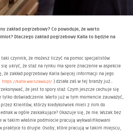
lny zakład pogrzebowy? Co powoduje, że warto
miot? Dlaczego zakład pogrzebowy Kalla to będzie na
taki czynnik, że możesz liczyć na pomoc specjalistów
a się ukryć, że staż na rynku ma spore znaczenie w aspekcie
, że zakład pogrzebowy Kalla (więcej informacji na jego
j
) działa zaś w tej branży już…
https://kalla.warszawa.pl/
rzekonywać, że jest to spory staż. Czym jeszcze cechuje się
e tylko doświadczenie. Warto już w tym momencie zauważyć,
 przez Klientów, którzy kiedykolwiek mieli z nim do
 jednak w ogóle zaskakujące? Okazuje się, że nie. Wszak bez
e w takim właśnie podmiocie pracują wykwalifikowani
 w praktyce to drugie. Osoby, które pracują w takim miejscu,