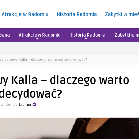
Atrakcje w Radomiu
Historia Radomia
Zabytki w mie
łówna
Atrakcje w Radomiu
Historia Radomia
Zabytki w m
ogrzebowy Kalla – dlaczego warto się zdecydować?
y Kalla – dlaczego warto
zdecydować?
Written by
1admin