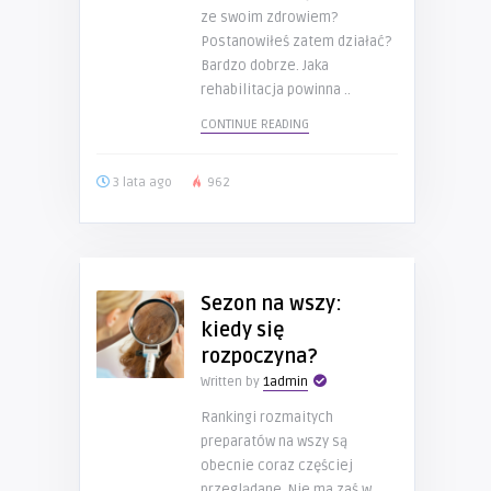
ze swoim zdrowiem?
Postanowiłeś zatem działać?
Bardzo dobrze. Jaka
rehabilitacja powinna ..
CONTINUE READING
3 lata ago
962
Sezon na wszy:
kiedy się
rozpoczyna?
Written by
1admin
Rankingi rozmaitych
preparatów na wszy są
obecnie coraz częściej
przeglądane. Nie ma zaś w