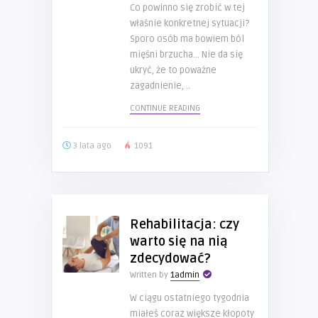
Co powinno się zrobić w tej
właśnie konkretnej sytuacji?
Sporo osób ma bowiem ból
mięśni brzucha… Nie da się
ukryć, że to poważne
zagadnienie, ..
CONTINUE READING
3 lata ago
1091
Rehabilitacja: czy
warto się na nią
zdecydować?
Written by
1admin
W ciągu ostatniego tygodnia
miałeś coraz większe kłopoty