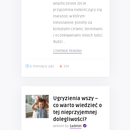
Współczesne życie
przypomina niekończący się
maraton, w którym
nieustannie gonimy za
kolejnymi celami, terminami
i oczekiwaniami innych ludzi.
Budzi ..
CONTINUE READING
6 miesięcy ago
254
Ugryzienia wszy –
co warto wiedzieć o
tej nieprzyjemnej
dolegliwości?
Written by
1admin