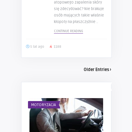
atopowego zapalenia skóry
się zdecydować? Nie brakuje
osób mających takie właśnie
kłopoty na płaszczyźnie ..
CONTINUE READING
5 lat ago
1188
Older Entries ›
TOP POSTS
MOTORYZACJA