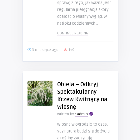
sprawę z tego, jak ważna jest
regularna pielęgnacja skóry i
dbałość o własny wygląd. W
natłoku codziennych ..
CONTINUE READING
3 miesiące ago
149
Obiela – Odkryj
Spektakularny
Krzew Kwitnący na
Wiosnę
Written by
1admin
Wiosna w ogrodzie to czas,
gdy natura budzi się do życia,
a rośliny zaczynają