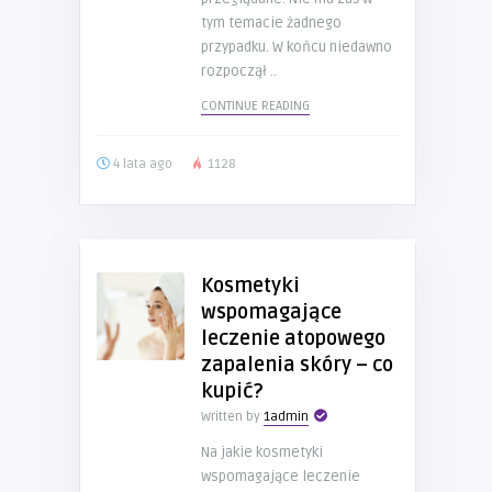
tym temacie żadnego
przypadku. W końcu niedawno
rozpoczął ..
CONTINUE READING
4 lata ago
1128
Kosmetyki
wspomagające
leczenie atopowego
zapalenia skóry – co
kupić?
Written by
1admin
Na jakie kosmetyki
wspomagające leczenie