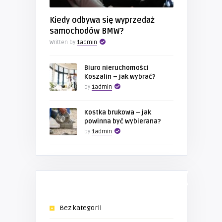
Kiedy odbywa się wyprzedaż
samochodów BMW?
Written by
1admin
Biuro nieruchomości
Koszalin – jak wybrać?
by
1admin
Kostka brukowa – jak
powinna być wybierana?
by
1admin
KATEGORIE
Bez kategorii