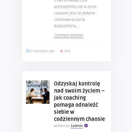
z nas doświadczyła
przynajmniej raz w życiu.
Czasami jest to jedynie
chwilowe uczucie
dyskomfortu, ..
CONTINUE READING
5 miesięcy ago
262
Odzyskaj kontrolę
nad swoim życiem –
jak coaching
pomaga odnaleźć
siebie w
codziennym chaosie
Written by
1admin