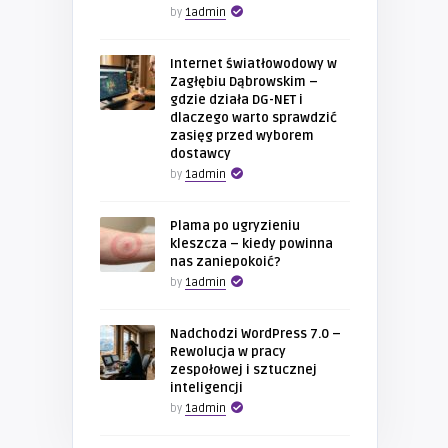
by
1admin
Internet światłowodowy w
Zagłębiu Dąbrowskim –
gdzie działa DG-NET i
dlaczego warto sprawdzić
zasięg przed wyborem
dostawcy
by
1admin
Plama po ugryzieniu
kleszcza – kiedy powinna
nas zaniepokoić?
by
1admin
Nadchodzi WordPress 7.0 –
Rewolucja w pracy
zespołowej i sztucznej
inteligencji
by
1admin