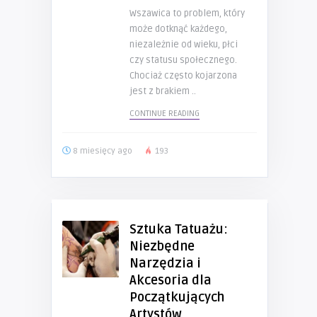
Wszawica to problem, który
może dotknąć każdego,
niezależnie od wieku, płci
czy statusu społecznego.
Chociaż często kojarzona
jest z brakiem ..
CONTINUE READING
8 miesięcy ago
193
Sztuka Tatuażu:
Niezbędne
Narzędzia i
Akcesoria dla
Początkujących
Artystów