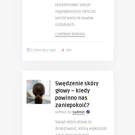
prezentować swoje
najpiękniejsze oblicze.
Wśród wielu krzewów
ozdobnych ..
CONTINUE READING
5 miesięcy ago
194
Swędzenie skóry
głowy – kiedy
powinno nas
zaniepokoić?
Written by
1admin
Świąd skóry głowy to
dolegliwość, którą większość