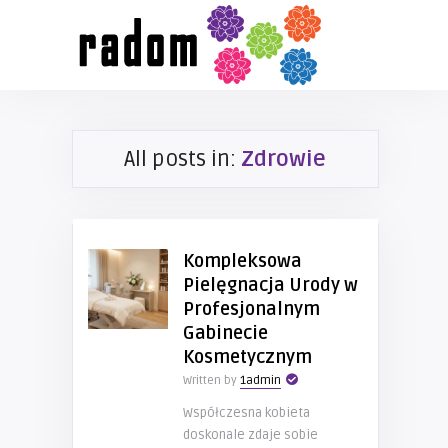
All posts in:
Zdrowie
Kompleksowa
Pielęgnacja Urody w
Profesjonalnym
Gabinecie
Kosmetycznym
Written by
1admin
Współczesna kobieta
doskonale zdaje sobie