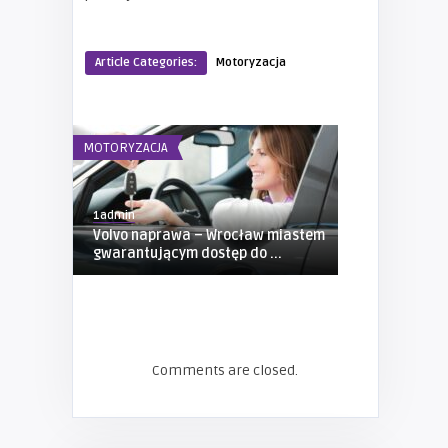
Article Categories:
Motoryzacja
MOTORYZACJA
MOTORYZACJA
1admin
1admin
Volvo naprawa – Wrocław miastem
Firma ATS: p
gwarantującym dostęp do ...
uniwersalna
Comments are closed.