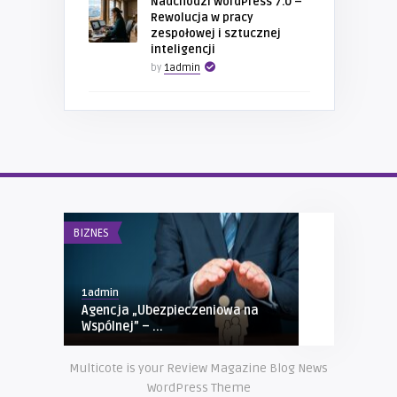
Nadchodzi WordPress 7.0 –
Rewolucja w pracy
zespołowej i sztucznej
inteligencji
by
1admin
BIZNES
ZDROWIE
1admin
1admin
Agencja „Ubezpieczeniowa na
Czy astma o
Wspólnej” – ...
efektywnie 
Multicote is your Review Magazine Blog News
WordPress Theme