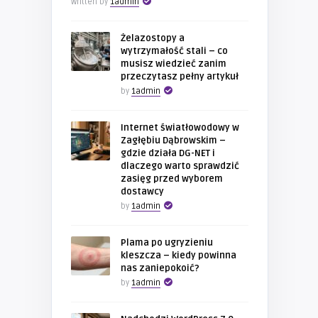
Written by
1admin
Żelazostopy a
wytrzymałość stali – co
musisz wiedzieć zanim
przeczytasz pełny artykuł
by
1admin
Internet światłowodowy w
Zagłębiu Dąbrowskim –
gdzie działa DG-NET i
dlaczego warto sprawdzić
zasięg przed wyborem
dostawcy
by
1admin
Plama po ugryzieniu
kleszcza – kiedy powinna
nas zaniepokoić?
by
1admin