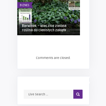
BIZNES
BIZNES
1admin
1admin
Barwinek – wiecznie zielona
Transforma
roślina do cienistych zakątk ...
Praktyce: Ja
Comments are closed.
LIVE SEARCH