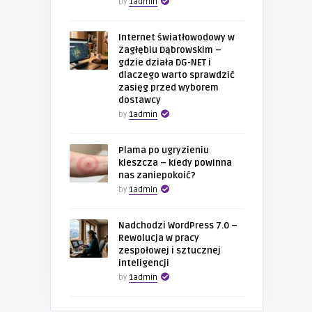
by
1admin
Internet światłowodowy w
Zagłębiu Dąbrowskim –
gdzie działa DG-NET i
dlaczego warto sprawdzić
zasięg przed wyborem
dostawcy
by
1admin
Plama po ugryzieniu
kleszcza – kiedy powinna
nas zaniepokoić?
by
1admin
Nadchodzi WordPress 7.0 –
Rewolucja w pracy
zespołowej i sztucznej
inteligencji
by
1admin