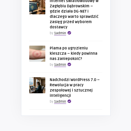
Internet światłowodowy w
Zagłębiu Dąbrowskim –
gdzie działa DG-NET i
dlaczego warto sprawdzić
zasięg przed wyborem
dostawcy
by
1admin
Plama po ugryzieniu
kleszcza – kiedy powinna
nas zaniepokoić?
by
1admin
Nadchodzi WordPress 7.0 –
Rewolucja w pracy
zespołowej i sztucznej
inteligencji
by
1admin