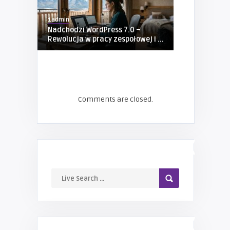
1admin
1admin
Nadchodzi WordPress 7.0 –
Barwinek – 
Rewolucja w pracy zespołowej i ...
roślina do c
Comments are closed.
LIVE SEARCH
NAJNOWSZE WPISY