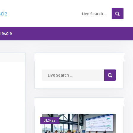
ście
ieście
LIVE SEARCH
NAJNOWSZE WPISY
BIZNES