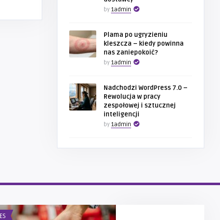
by
1admin
Plama po ugryzieniu
kleszcza – kiedy powinna
nas zaniepokoić?
by
1admin
Nadchodzi WordPress 7.0 –
Rewolucja w pracy
zespołowej i sztucznej
inteligencji
by
1admin
ES
BUDOWNICTWO