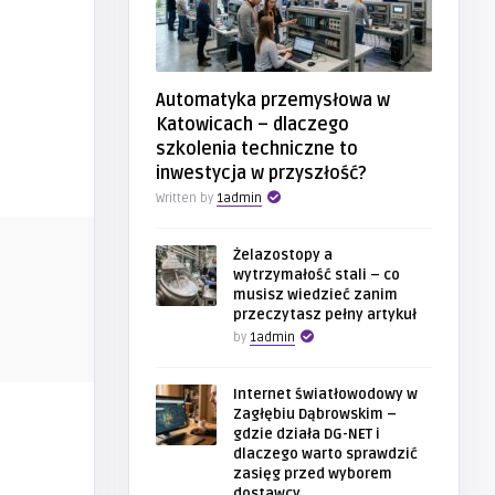
Automatyka przemysłowa w
Katowicach – dlaczego
szkolenia techniczne to
inwestycja w przyszłość?
Written by
1admin
BIZNES
BIZNES
Żelazostopy a
wytrzymałość stali – co
musisz wiedzieć zanim
przeczytasz pełny artykuł
1admin
1admin
 w
Żelazostopy a wytrzymałość stali –
Internet ś
by
1admin
kolenia
co musisz wiedzieć za ...
Zagłębiu Dą
Internet światłowodowy w
Zagłębiu Dąbrowskim –
gdzie działa DG-NET i
dlaczego warto sprawdzić
zasięg przed wyborem
dostawcy