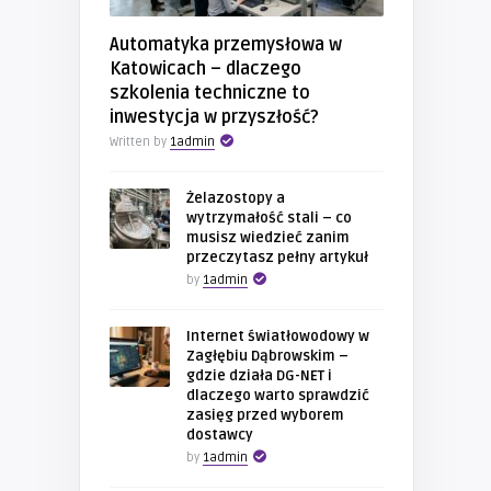
Automatyka przemysłowa w
Katowicach – dlaczego
szkolenia techniczne to
inwestycja w przyszłość?
Written by
1admin
Żelazostopy a
wytrzymałość stali – co
musisz wiedzieć zanim
przeczytasz pełny artykuł
by
1admin
Internet światłowodowy w
Zagłębiu Dąbrowskim –
gdzie działa DG-NET i
dlaczego warto sprawdzić
zasięg przed wyborem
dostawcy
by
1admin