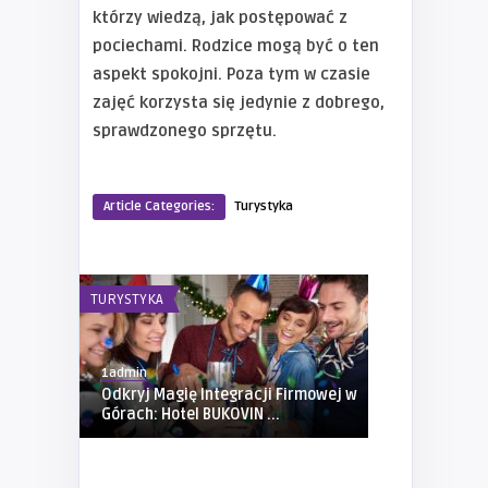
którzy wiedzą, jak postępować z
pociechami. Rodzice mogą być o ten
aspekt spokojni. Poza tym w czasie
zajęć korzysta się jedynie z dobrego,
sprawdzonego sprzętu.
Article Categories:
Turystyka
TURYSTYKA
TURYSTYKA
1admin
1admin
Odkryj Magię Integracji Firmowej w
Niezapomni
Górach: Hotel BUKOVIN ...
panieństwa 